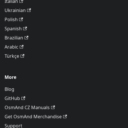
Italian
Ukrainian
Polish
Spanish
Brazilian
Arabic
Türkçe
More
Blog
GitHub
OsmAnd CZ Manuals
Get OsmAnd Merchandise
Support