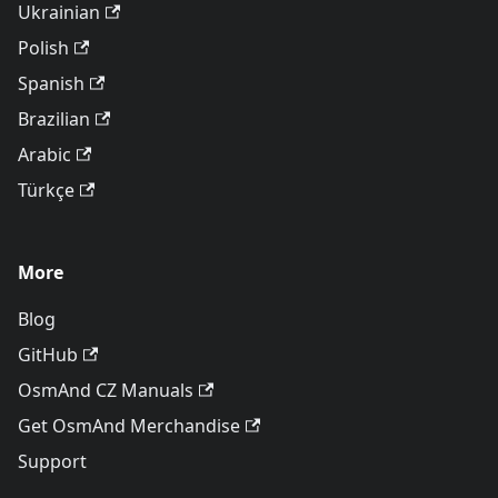
Ukrainian
Polish
Spanish
Brazilian
Arabic
Türkçe
More
Blog
GitHub
OsmAnd CZ Manuals
Get OsmAnd Merchandise
Support