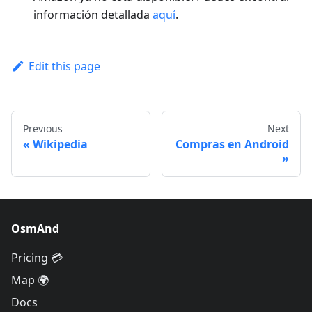
información detallada
aquí
.
Edit this page
Previous
Next
Wikipedia
Compras en Android
OsmAnd
Pricing 💳
Map 🌍
Docs