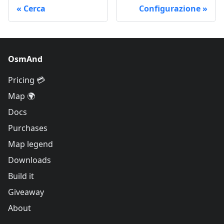
Cerca
Configurazione
OsmAnd
Pricing 💳
Map 🌍
Docs
Purchases
Map legend
Downloads
Build it
Giveaway
About