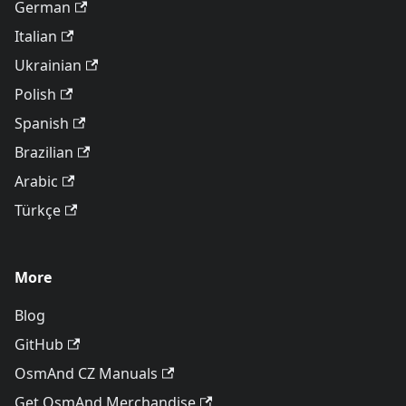
German
Italian
Ukrainian
Polish
Spanish
Brazilian
Arabic
Türkçe
More
Blog
GitHub
OsmAnd CZ Manuals
Get OsmAnd Merchandise