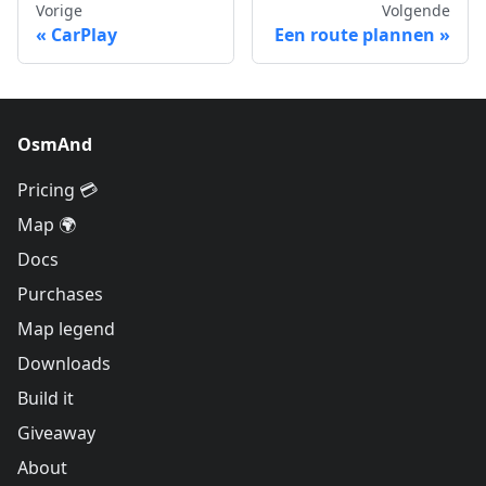
Vorige
Volgende
CarPlay
Een route plannen
OsmAnd
Pricing 💳
Map 🌍
Docs
Purchases
Map legend
Downloads
Build it
Giveaway
About