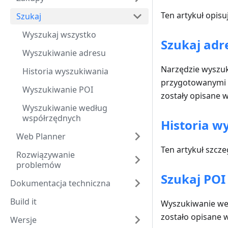
Ten artykuł opis
Szukaj
Wyszukaj wszystko
Szukaj adr
Wyszukiwanie adresu
Narzędzie wyszuk
Historia wyszukiwania
przygotowanymi 
Wyszukiwanie POI
zostały opisane w
Wyszukiwanie według
współrzędnych
Historia w
Web Planner
Ten artykuł szcz
Rozwiązywanie
problemów
Szukaj POI
Dokumentacja techniczna
Build it
Wyszukiwanie we 
zostało opisane w
Wersje