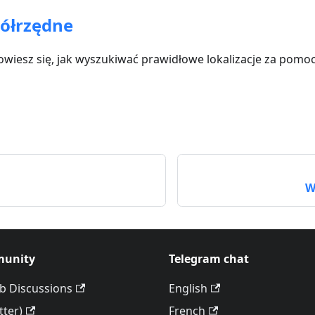
ółrzędne
owiesz się, jak wyszukiwać prawidłowe lokalizacje za pomo
W
unity
Telegram chat
b Discussions
English
tter)
French