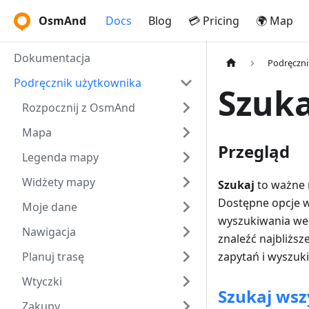
OsmAnd
Docs
Blog
💳 Pricing
🌍 Map
Dokumentacja
Podręczni
Podręcznik użytkownika
Szuka
Rozpocznij z OsmAnd
Mapa
Przegląd
Legenda mapy
Widżety mapy
Szukaj
to ważne 
Dostępne opcje w
Moje dane
wyszukiwania wed
Nawigacja
znaleźć najbliższ
Planuj trasę
zapytań i wyszuki
Wtyczki
Szukaj wsz
Zakupy