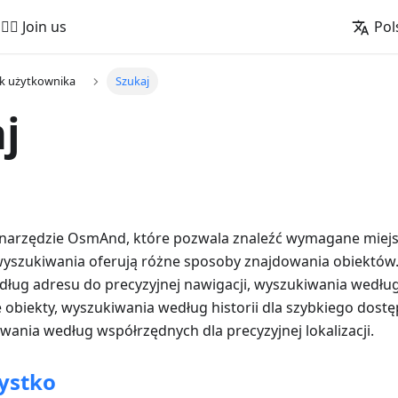
🚵‍♂️ Join us
Pol
k użytkownika
Szukaj
j
narzędzie OsmAnd, które pozwala znaleźć wymagane miejsca
yszukiwania oferują różne sposoby znajdowania obiektów
ług adresu do precyzyjnej nawigacji, wyszukiwania według 
e obiekty, wyszukiwania według historii dla szybkiego dos
wania według współrzędnych dla precyzyjnej lokalizacji.
ystko