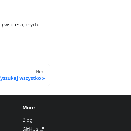
cą współrzędnych.
Next
yszukaj wszystko
More
Blog
GitHub