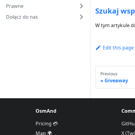
Prawne
Szukaj wsp
Dołącz do nas
W tym artykule d
Edit this page
Previous
Giveaway
OsmAnd
Comm
Pricing 💳
GitHu
Map 🌍
X (Twi