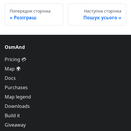
Попередня сторінка
Наступна сторінка
Розіграш
Пошук усього
OsmAnd
Pricing 💳
Map 🌍
Docs
Purchases
Map legend
Downloads
Build it
Giveaway