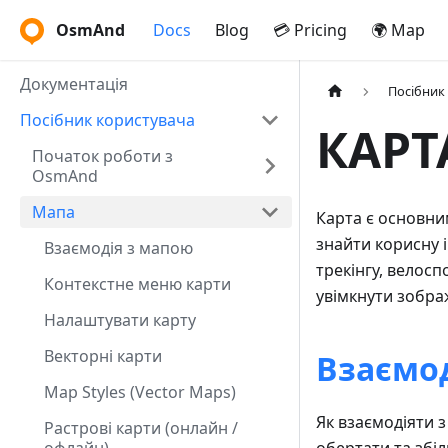
OsmAnd
Docs
Blog
💳 Pricing
🌍 Map
Документація
Посібник
Посібник користувача
КАРТ
Початок роботи з
OsmAnd
Мапа
Карта є основни
знайти корисну 
Взаємодія з мапою
трекінгу, велосп
Контекстне меню карти
увімкнути зобра
Налаштувати карту
Векторні карти
Взаємод
Map Styles (Vector Maps)
Як взаємодіяти 
Растрові карти (онлайн /