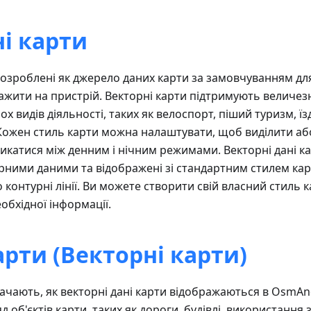
і карти
розроблені як джерело даних карти за замовчуванням дл
ажити на пристрій. Векторні карти підтримують величезн
ох видів діяльності, таких як велоспорт, піший туризм, їз
 Кожен стиль карти можна налаштувати, щоб виділити аб
микатися між денним і нічним режимами. Векторні дані к
рними даними та відображені зі стандартним стилем кар
 контурні лінії. Ви можете створити свій власний стиль
обхідної інформації.
арти (Векторні карти)
начають, як векторні дані карти відображаються в OsmA
д об'єктів карти, таких як дороги, будівлі, використання 