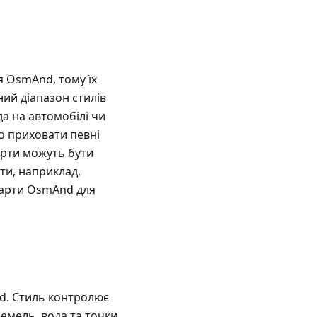
я OsmAnd, тому їх
ий діапазон стилів
да на автомобілі чи
о приховати певні
арти можуть бути
ти, наприклад,
 карти OsmAnd для
nd. Стиль контролює
земель, вода та точки