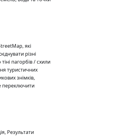
reetMap, які
єднувати різні
іні пагорбів / схили
ння туристичних
кових знімків,
е переключити
ія, Результати