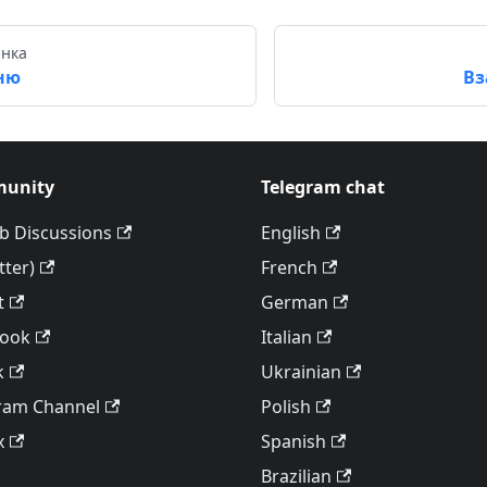
інка
ню
Вз
unity
Telegram chat
b Discussions
English
tter)
French
t
German
book
Italian
k
Ukrainian
ram Channel
Polish
x
Spanish
Brazilian