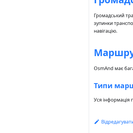
Громадський тра
зупинки транспо
навігацію.
Маршр
OsmAnd має бага
Типи мар
Уся інформація 
Відредагуват