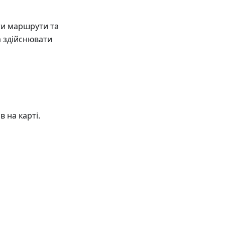
ти маршрути та
а здійснювати
 на карті.