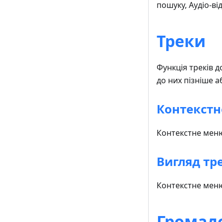
пошуку, Аудіо-ві
Треки
Функція треків 
до них пізніше 
Контекстн
Контекстне меню
Вигляд тр
Контекстне меню
Громад