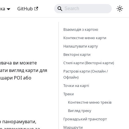
ька
GitHub
Взаємодія з картою
Контекстне меню карти
Налаштувати карту
Векторні карти
увача ви можете
Стилі карти (Векторні карти)
ати вигляд карти для
Растрові карти (Онлайн /
Офлайн)
і шари POI або
Точки на карті
Треки
Контекстне меню треків
Вигляд треку
Громадський транспорт
о панорамувати,
Маршрути