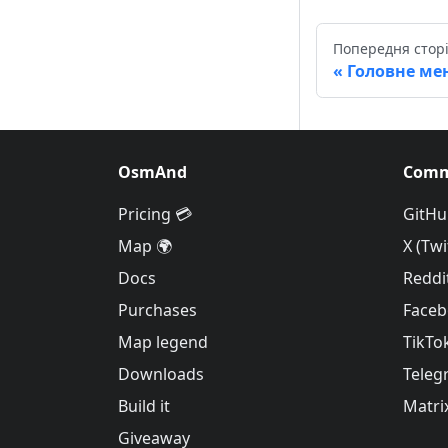
Попередня стор
Головне ме
OsmAnd
Comm
Pricing 💳
GitHu
Map 🌍
X (Twi
Docs
Reddi
Purchases
Face
Map legend
TikTo
Downloads
Teleg
Build it
Matri
Giveaway