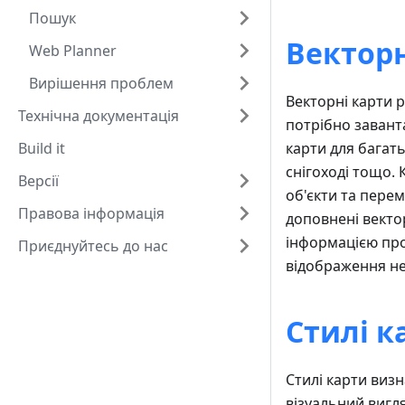
Пошук
Векторн
Web Planner
Вирішення проблем
Векторні карти 
Технічна документація
потрібно завант
Build it
карти для багать
снігоході тощо.
Версії
об'єкти та пере
Правова інформація
доповнені векто
інформацією про
Приєднуйтесь до нас
відображення не
Стилі к
Стилі карти виз
візуальний вигля