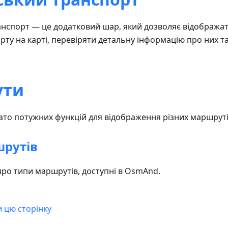
нспорт — це додатковий шар, який дозволяє відобража
рту на карті, перевіряти детальну інформацію про них т
ути
то потужних функцій для відображення різних маршрутів
шрутів
про типи маршрутів, доступні в OsmAnd.
и цю сторінку