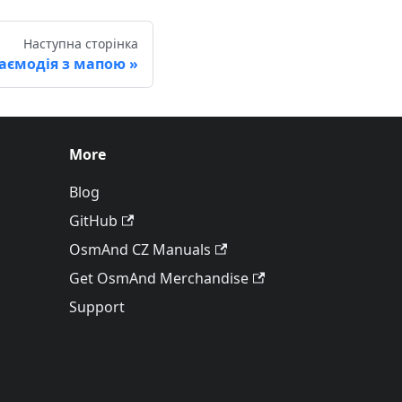
Наступна сторінка
аємодія з мапою
More
Blog
GitHub
OsmAnd CZ Manuals
Get OsmAnd Merchandise
Support