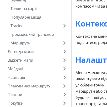
офлайн)
обертати та збі
компасом чи за 
Точки на карті
Популярні місця
Контек
Tracks
Громадський транспорт
Контекстне меню
поділитися, реда
Маршрути
Легенда мапи
Налашт
Віджети мапи
Мої дані
Меню Налаштува
Навігація
налаштувати відо
улюблені точки, 
Планування маршруту
маршрути або ст
Плагіни
будь-які інші д
Покупки
транспорт; та зм