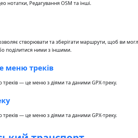
део нотатки, Редагування OSM та інші.
дозволяє створювати та зберігати маршрути, щоб ви мог
або поділитися ними з іншими.
е меню треків
 треків — це меню з діями та даними GPX-треку.
еку
 треків — це меню з діями та даними GPX-треку.
ський транспорт