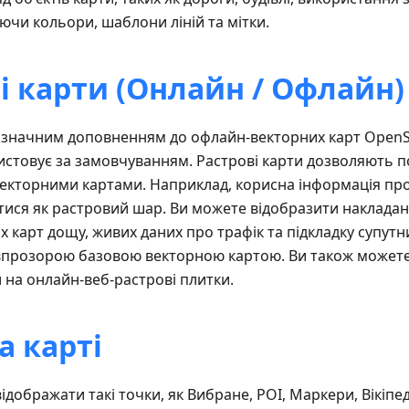
ючи кольори, шаблони ліній та мітки.
і карти (Онлайн / Офлайн)
є значним доповненням до офлайн-векторних карт OpenSt
стовує за замовчуванням. Растрові карти дозволяють по
векторними картами. Наприклад, корисна інформація про т
ися як растровий шар. Ви можете відобразити наклада
 карт дощу, живих даних про трафік та підкладку супутни
івпрозорою базовою векторною картою. Ви також может
и на онлайн-веб-растрові плитки.
а карті
ідображати такі точки, як Вибране, POI, Маркери, Вікіпед