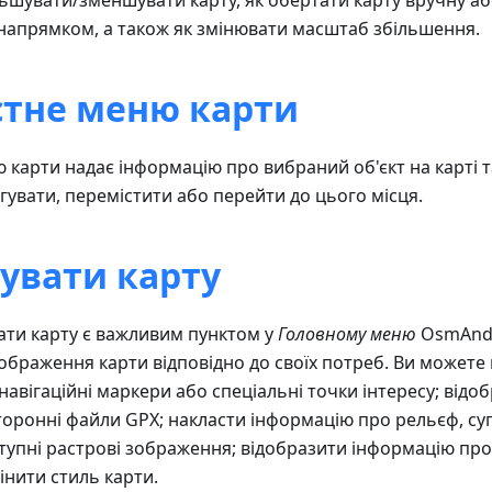
льшувати/зменшувати карту, як обертати карту вручну а
напрямком, а також як змінювати масштаб збільшення.
стне меню карти
 карти надає інформацію про вибраний об'єкт на карті т
гувати, перемістити або перейти до цього місця.
увати карту
ти карту є важливим пунктом у
Головному меню
OsmAnd,
браження карти відповідно до своїх потреб. Ви можете в
навігаційні маркери або спеціальні точки інтересу; відо
оронні файли GPX; накласти інформацію про рельєф, суп
оступні растрові зображення; відобразити інформацію пр
інити стиль карти.