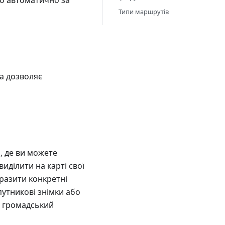
бо автоматично за
Типи маршрутів
а дозволяє
 де ви можете
иділити на карті свої
бразити конкретні
утникові знімки або
о громадський