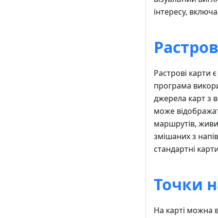
інтересу, включа
Растров
Растрові карти 
програма викори
джерела карт з 
може відображат
маршрутів, живих
змішаних з нап
стандартні карт
Точки н
На карті можна в