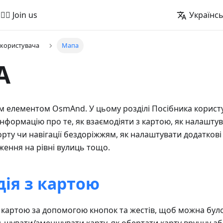
🚵‍♂️ Join us
Українс
 користувача
Мапа
А
м елементом OsmAnd. У цьому розділі Посібника корист
інформацію про те, як взаємодіяти з картою, як налаштув
орту чи навігації бездоріжжям, як налаштувати додатков
ження на рівні вулиць тощо.
ія з картою
з картою за допомогою кнопок та жестів, щоб можна бул