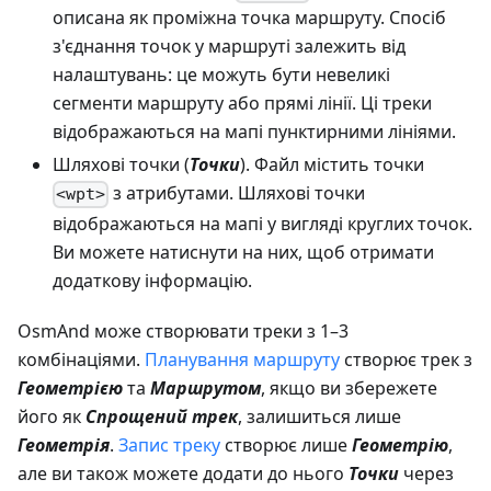
описана як проміжна точка маршруту. Спосіб
з'єднання точок у маршруті залежить від
налаштувань: це можуть бути невеликі
сегменти маршруту або прямі лінії. Ці треки
відображаються на мапі пунктирними лініями.
Шляхові точки (
Точки
). Файл містить точки
з атрибутами. Шляхові точки
<wpt>
відображаються на мапі у вигляді круглих точок.
Ви можете натиснути на них, щоб отримати
додаткову інформацію.
OsmAnd може створювати треки з 1–3
комбінаціями.
Планування маршруту
створює трек з
Геометрією
та
Маршрутом
, якщо ви збережете
його як
Спрощений трек
, залишиться лише
Геометрія
.
Запис треку
створює лише
Геометрію
,
але ви також можете додати до нього
Точки
через