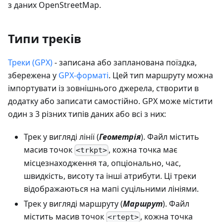
з даних OpenStreetMap.
Типи треків
Треки (GPX)
- записана або запланована поїздка,
збережена у
GPX-форматі
. Цей тип маршруту можна
імпортувати із зовнішнього джерела, створити в
додатку або записати самостійно. GPX може містити
один з 3 різних типів даних або всі з них:
Трек у вигляді лінії (
Геометрія
). Файл містить
масив точок
, кожна точка має
<trkpt>
місцезнаходження та, опціонально, час,
швидкість, висоту та інші атрибути. Ці треки
відображаються на мапі суцільними лініями.
Трек у вигляді маршруту (
Маршрут
). Файл
містить масив точок
, кожна точка
<rtept>