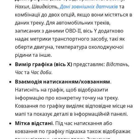
Нахил
,
Швидкість
,
Дані зовнішніх датчиків
та
комбінації до двох опцій, якщо вони містяться в
даних треку. Для автомобільних треків,
записаних з даними OBD-II, вісь Y додатково
надає метрики транспортного засобу, такі як
оберти двигуна, температура охолоджуючої
рідини та інше.
Вимір графіка (вісь X)
представляє:
Відстань
,
Час
та
Час доби
.
Взаємодія натисканням/ковзанням
.
Натисніть на графік, щоб відобразити
інформацію про конкретну точку на треку.
Ковзання по графіку виділяє відповідне місце на
мапі та показує деталі в інформаційній панелі.
Мітка відстані
. Під час натискання або
ковзання по графіку підказка також відображає