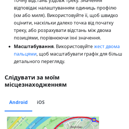
точну відстань уздовж треку. Значення
відповідає налаштуванням одиниць профілю
(
км
або
миля
). Використовуйте її, щоб швидко
оцінити, наскільки далеко точка від початку
треку, або розрахувати відстань між двома
позиціями, порівнюючи їхні значення.
Масштабування
. Використовуйте
жест двома
пальцями
, щоб масштабувати графік для більш
детального перегляду.
Слідувати за моїм
місцезнаходженням
Android
iOS