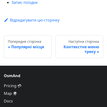
Запис поїздки
Відредагувати цю сторінку
Попередня сторінка
Наступна сторінка
Популярні місця
Контекстне меню
треку
OsmAnd
Pricing 💳
Map 🌍
Docs