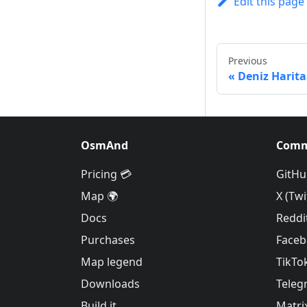
Edit this page
Previous
Deniz Haritas
OsmAnd
Comm
Pricing 💳
GitHu
Map 🌍
X (Twi
Docs
Reddi
Purchases
Face
Map legend
TikTo
Downloads
Teleg
Build it
Matri