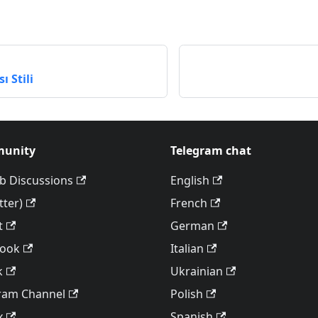
ı Stili
unity
Telegram chat
b Discussions
English
tter)
French
t
German
book
Italian
k
Ukrainian
ram Channel
Polish
x
Spanish