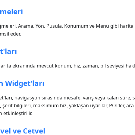
meleri
ğmeleri, Arama, Yön, Pusula, Konumum ve Menü gibi harita 
msil eder.
t'ları
 harita ekranında mevcut konum, hız, zaman, pil seviyesi hakk
 Widget'ları
'ları, navigasyon sırasında mesafe, varış veya kalan süre, s
şerit bilgileri, maksimum hız, yaklaşan uyarılar, POI'ler, ara 
etkinleştirilir.
vel ve Cetvel