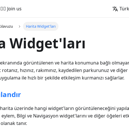
🚵‍♂️ Join us
Tür
Kılavuzu
Harita Widget'ları
a Widget'ları
ta ekranında görüntülenen ve harita konumuna bağlı olmayan
t rotanız, hızınız, rakımınız, kaydedilen parkurunuz ve diğer
 uygulama ile hızlı bir şekilde etkileşim kurmanızı sağlarlar.
ılandır
, harita üzerinde hangi widget'ların görüntüleneceğini yapıl
 eylem, Bilgi ve Navigasyon widget'larını ve diğer öğeleri et
olanak tanır.