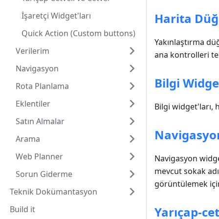
İşaretçi Widget'ları
Harita Düğ
Quick Action (Custom buttons)
Yakınlaştırma dü
Verilerim
ana kontrolleri te
Navigasyon
Bilgi Widge
Rota Planlama
Eklentiler
Bilgi widget'ları,
Satın Almalar
Navigasyon
Arama
Web Planner
Navigasyon widget
mevcut sokak adı, 
Sorun Giderme
görüntülemek için 
Teknik Dokümantasyon
Build it
Yarıçap-cet