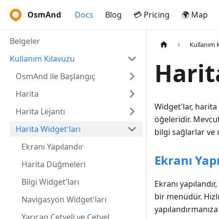
OsmAnd
Docs
Blog
💳 Pricing
🌍 Map
Belgeler
Kullanım 
Kullanım Kılavuzu
Harit
OsmAnd ile Başlangıç
Harita
Widget'lar, hari
Harita Lejantı
öğeleridir. Mevcu
Harita Widget'ları
bilgi sağlarlar ve
Ekranı Yapılandır
Ekranı Yap
Harita Düğmeleri
Bilgi Widget'ları
Ekranı yapılandır
bir menüdür. Hızlı
Navigasyon Widget'ları
yapılandırmanıza 
Yarıçap Cetveli ve Cetvel