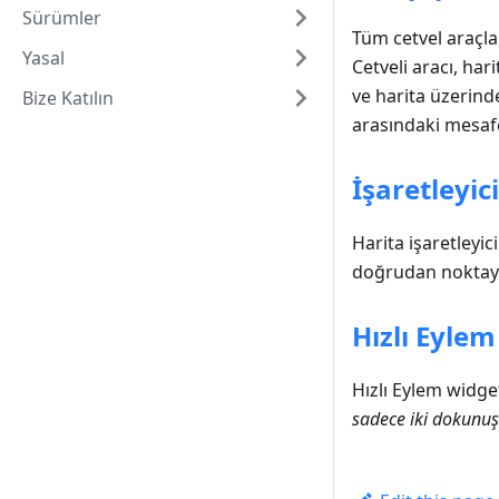
Sürümler
Tüm cetvel araçla
Yasal
Cetveli aracı, ha
ve harita üzerind
Bize Katılın
arasındaki mesafe
İşaretleyic
Harita işaretleyic
doğrudan noktaya 
Hızlı Eylem
Hızlı Eylem widget
sadece iki dokunuş