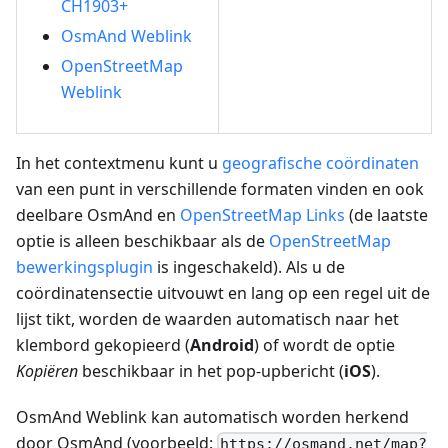
CH1903+
OsmAnd Weblink
OpenStreetMap
Weblink
In het contextmenu kunt u
geografische coördinaten
van een punt in verschillende formaten vinden en ook
deelbare OsmAnd en
OpenStreetMap Links
(de laatste
optie is alleen beschikbaar als de
OpenStreetMap
bewerkingsplugin
is ingeschakeld). Als u de
coördinatensectie uitvouwt en lang op een regel uit de
lijst tikt, worden de waarden automatisch naar het
klembord gekopieerd (
Android
) of wordt de optie
Kopiëren
beschikbaar in het pop-upbericht (
iOS
).
OsmAnd Weblink kan automatisch worden herkend
door OsmAnd (voorbeeld:
https://osmand.net/map?