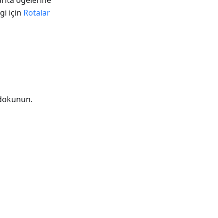
arita öğelerine
gi için
Rotalar
okunun.