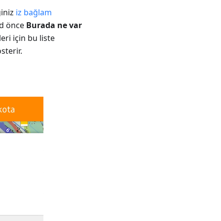
ğiniz
iz bağlam
nd önce
Burada ne var
ri için bu liste
sterir.