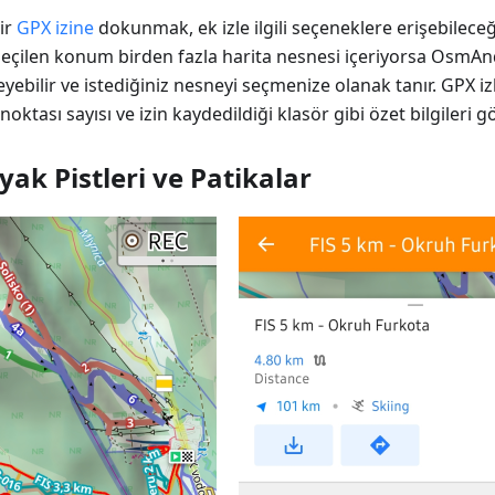
ir
GPX izine
dokunmak, ek izle ilgili seçeneklere erişebilece
Seçilen konum birden fazla harita nesnesi içeriyorsa OsmA
eyebilir ve istediğiniz nesneyi seçmenize olanak tanır. GPX izle
oktası sayısı ve izin kaydedildiği klasör gibi özet bilgileri gö
yak Pistleri ve Patikalar