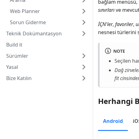
Arama
bağlam menüsü, 
sınırları
ve mevcu
Web Planner
Sorun Giderme
İÇN'ler
,
favoriler
,
u
nesnesi türlerini s
Teknik Dokümantasyon
Build it
NOTE
Sürümler
Seçilen ha
Yasal
Dağ zirvele
Bize Katılın
fit cinsinde
Herhangi B
Android
iO