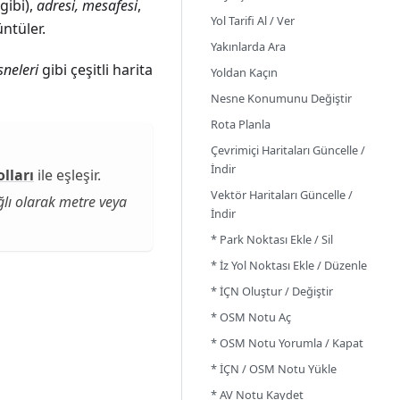
gibi),
adresi, mesafesi
,
Yol Tarifi Al / Ver
ntüler.
Yakınlarda Ara
sneleri
gibi çeşitli harita
Yoldan Kaçın
Nesne Konumunu Değiştir
Rota Planla
Çevrimiçi Haritaları Güncelle /
İndir
olları
ile eşleşir.
Vektör Haritaları Güncelle /
lı olarak metre veya
İndir
* Park Noktası Ekle / Sil
* İz Yol Noktası Ekle / Düzenle
* İÇN Oluştur / Değiştir
* OSM Notu Aç
* OSM Notu Yorumla / Kapat
* İÇN / OSM Notu Yükle
* AV Notu Kaydet