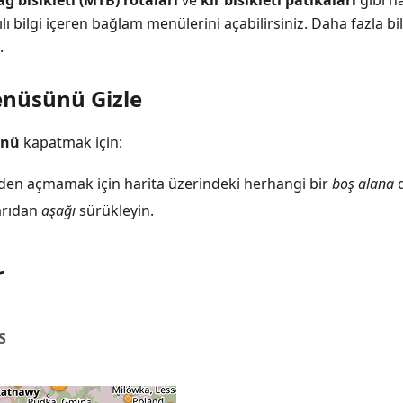
ağ bisikleti (MTB) rotaları
ve
kir bisikleti patikaları
gibi h
ı bilgi içeren bağlam menülerini açabilirsiniz. Daha fazla bil
.
nüsünü Gizle
ünü
kapatmak için:
en açmamak için harita üzerindeki herhangi bir
boş alana
d
arıdan
aşağı
sürükleyin.
r
S