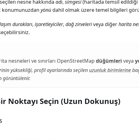
seçilen nesne hakkında
adı
,
simgesi
(haritada temsil edildiği 
t konumunuzdan
yönü
dahil olmak üzere temel bilgileri görü
laşım durakları
,
işaretleyiciler
,
dağ zirveleri
veya diğer
harita ne
eçebilirsiniz.
rita nesneleri ve sınırları OpenStreetMap
düğümleri
veya
y
rinin yüksekliği, profil ayarlarında seçilen
uzunluk birimlerine
bağ
n görüntülenir.
ir Noktayı Seçin (Uzun Dokunuş)
S