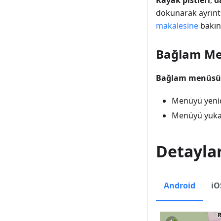
Kayak pistleri
,
d
dokunarak ayrıntıl
makalesine
bakın
Bağlam Me
Bağlam menüs
Menüyü yenid
Menüyü yuk
Detayla
Android
iO