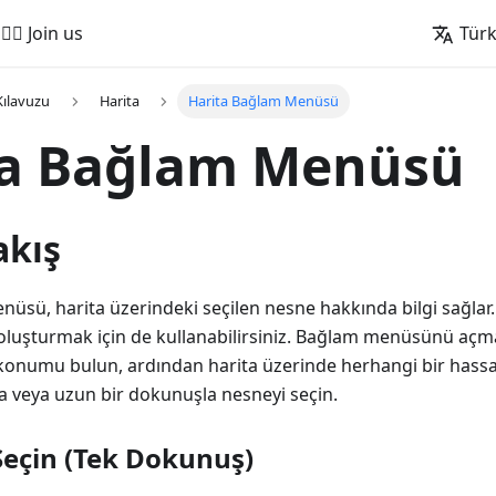
🚵‍♂️ Join us
Tür
Kılavuzu
Harita
Harita Bağlam Menüsü
ta Bağlam Menüsü
akış
üsü, harita üzerindeki seçilen nesne hakkında bilgi sağlar. 
oluşturmak için de kullanabilirsiniz. Bağlam menüsünü açma
 konumu bulun, ardından harita üzerinde herhangi bir hass
a veya uzun bir dokunuşla nesneyi seçin.
Seçin (Tek Dokunuş)