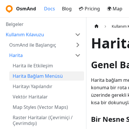
OsmAnd
Docs
Blog
💳 Pricing
🌍 Map
Belgeler
Kullanım 
Kullanım Kılavuzu
Hari
OsmAnd ile Başlangıç
Harita
Genel B
Harita ile Etkileşim
Harita Bağlam Menüsü
Harita bağlam men
Haritayı Yapılandır
konuma bir rota 
üzerinde gerekli
Vektör Haritalar
kısa bir dokunuşl
Map Styles (Vector Maps)
Raster Haritalar (Çevrimiçi /
Bir Nesne 
Çevrimdışı)