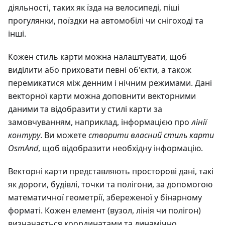
діяльності, таких як їзда на велосипеді, піші
прогулянки, поїздки на автомобілі чи снігоході та
інші.
Кожен стиль карти можна налаштувати, щоб
виділити або приховати певні об'єкти, а також
перемикатися між денним і нічним режимами. Дані
векторної карти можна доповнити векторними
даними та відобразити у стилі карти за
замовчуванням, наприклад, інформацією про
лінії
контуру
. Ви можете
створити власний стиль карти
OsmAnd
, щоб відобразити необхідну інформацію.
Векторні карти представляють просторові дані, такі
як дороги, будівлі, точки та полігони, за допомогою
математичної геометрії, збереженої у бінарному
форматі. Кожен елемент (вузол, лінія чи полігон)
визначається координатами та динамічно