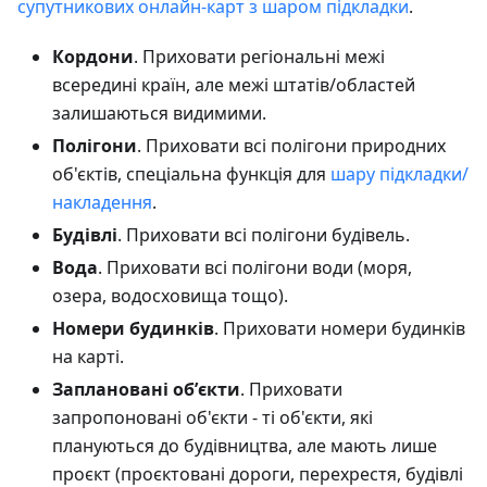
супутникових онлайн-карт з шаром підкладки
.
Кордони
. Приховати регіональні межі
всередині країн, але межі штатів/областей
залишаються видимими.
Полігони
. Приховати всі полігони природних
об'єктів, спеціальна функція для
шару підкладки/
накладення
.
Будівлі
. Приховати всі полігони будівель.
Вода
. Приховати всі полігони води (моря,
озера, водосховища тощо).
Номери будинків
. Приховати номери будинків
на карті.
Заплановані обʼєкти
. Приховати
запропоновані об'єкти - ті об'єкти, які
плануються до будівництва, але мають лише
проєкт (проєктовані дороги, перехрестя, будівлі