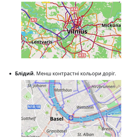
Блідий
. Менш контрастні кольори доріг.