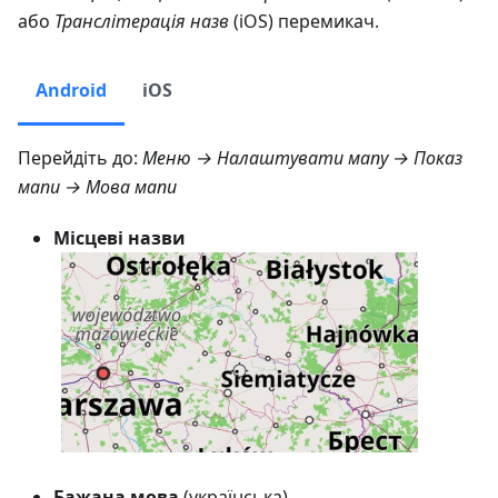
або
Транслітерація назв
(iOS) перемикач.
Android
iOS
Перейдіть до:
Меню → Налаштувати мапу → Показ
мапи → Мова мапи
Місцеві назви
Бажана мова
(українська)