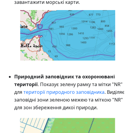
завантажити морські карти.
Природний заповідник та охоронювані
території
. Показує зелену рамку та мітки "NR"
для
території природного заповідника
. Виділяє
заповідні зони зеленою межею та міткою "NR"
для зон збереження дикої природи.